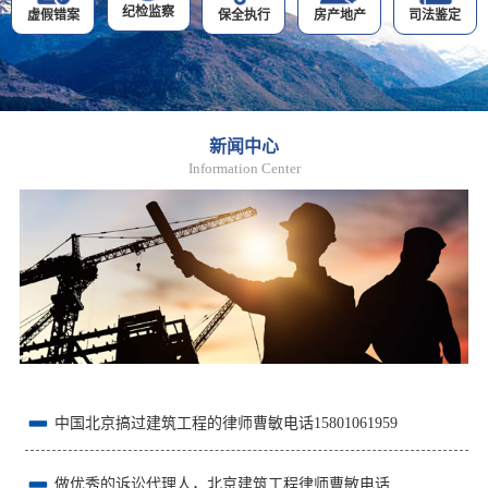
纪检监察
虚假错案
保全执行
房产地产
司法鉴定
新闻中心
Information Center
中国北京搞过建筑工程的律师曹敏电话15801061959
做优秀的诉讼代理人，北京建筑工程律师曹敏电话