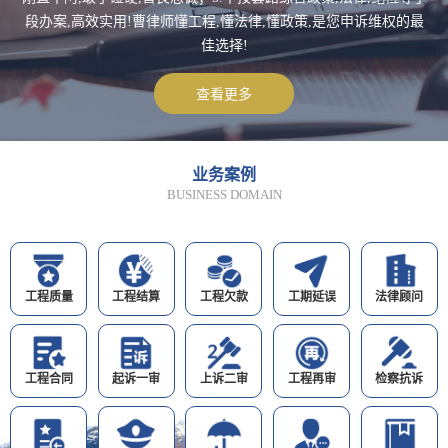
段办案,高效实用!曹律师懂工程,懂法律,懂政策,是您申诉维权的最
佳选择!
查看更多
业务案例
BUSINESS DOMAIN
工程质量
工程结算
工程欠款
工期延误
法律顾问
工程合同
起诉一审
上诉二审
工程再审
检察抗诉