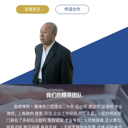
查看更多
申请合作
我们的精英团队
首席律师 1.曹律师工程建设二十年,造价师,建造师,监理师,专业
律师；2.有政府,建委,司法,企业工作经验,阅历丰富；3.配合相关部
门查处了多起枉法裁判,冤假错案,术业专攻；4.同情弱者,见义勇为,
刚直不阿,敢于碰硬,善良忠诚；5.不按套路综合政策,法律,纪检等手