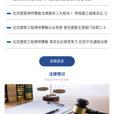
15801061959
北京建筑律师曹敏法律服务三大板块 1. 常规建工疑难诉讼 工
程款催收、造价结算纠纷、工程质量索赔、工期延误违约责任、签
北京建筑工程律师曹敏从业背景 曾在建委主管部门任职二十
证索赔、黑白合同效力认定、挂靠施工、实际施
余年，深度掌握工程行政审批、行业监管、竣工验收、备案流程及
北京建筑工程律师曹敏 差异化办案竞争力 区别于仅通晓法律
住建领域全部政策文件；同时考取注册建造师、注册监
条文的普通律师，可独立审阅施工图纸、工程量清单、监理日志、
查看更多
竣工资料、造价鉴定意见书，从工程技术层面夯实案
法律常识
Ilegal knowledge