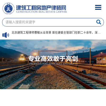
做优秀的诉讼代理人，北京建筑工程律师曹敏电话15801061959
Toggl
navig
北京建筑律师曹敏法律服务三大板块 1. 常规建工疑难诉讼 工程款催收、造价结算纠纷、工程质量索赔、工期延误违约责任、签证索赔、黑白合同效力认定、挂靠施工、实际施
北京建筑工程律师曹敏从业背景 曾在建委主管部门任职二十余年，深度掌握工程行政审批、行业监管、竣工验收、备案流程及住建领域全部政策文件；同时考取注册建造师、注册监
北京建筑工程律师曹敏 差异化办案竞争力 区别于仅通晓法律条文的普通律师，可独立审阅施工图纸、工程量清单、监理日志、竣工资料、造价鉴定意见书，从工程技术层面夯实案
北京建筑工程律师曹敏硬 核专业法律功底 深耕建筑工程专项法律，对最高人民法院《建设工程施工合同司法解释（一）》《建设工程施工合同司法解释（二）》条文、裁判规则、
曹敏 北京资深建筑工程专业律师；电话：15801061959。 资历：建委 20 余年任职，建造师 、 监理师 、 造价师三证齐备。 办案原则：受托案件视同
北京建筑工程律师曹敏从业背景、办案初心与执业准则、专业法律核心能力、法律服务三大板块 、差异化办案竞争力
再无实际施工人，亦不能突破合同相对性，直接找发包方要工程款
律师应当要敬业、懂专业、要忠诚、敢碰硬，办法多；是当事人的保护神，律师工作是一个良心活
中国北京搞过建筑工程的律师曹敏电话15801061959