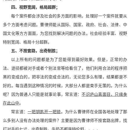
四、视野宽阔，格局超群；
每个案件都会涉及社会的多方面的影响，处理好一个案件就要从
多个方面考虑问题。曹律师能从国际、国家、政府、社会、法律、中
国文化等方方面面，为您找到解决问题的办法。社会经验丰富、视野
特别宽阔、格局十分超群。
五、不按套路，出奇制胜；
以上所有的问题都是为了您能得到最好效果。但是，正常的办
法、途径都被对手或者个别法官等给看住了，他们利用合法的程序把
黑的变成白的，把非法的变成合法的，无论您多么有理，结果都是不
好的。每当遇到这种情况的时候，大部分人都是束手无策的。为什么
呢？因为普通人只能是就事论事，常言道：
不识庐山真面目，只缘身
在此山中
。
常言道：
一把钥匙开一把锁
。为什么曹律师在全国各地处理了那
么多别人没有办法处理的案件？主要是因为曹律师不按套路出牌，找
打对手的七寸，出奇制胜。
牛奶不都是特伦舒，
，，，