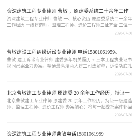
资深建筑工程专业律师 曹敏 ，原建委系统二十余年工作
资深建筑工程专业律师 曹敏 一、核心资历 原建委系统二十余年
经历 一级建造师、监理工程师、造价工程师三证齐全 三
工作经历 一级建造师、监理工程师、造价工程师三证齐全 三位一
位一体复合型建工法律专家 ；视同
体复合型建工法律专家 二、执业操守 视同己案全力办理委托案
2026-07-30
件，为人正直、诚实守信，恪守受人之托，忠人之事 三、专业实
力 精通最高法建工施工合同司法解释一、二，熟稔建工全领域法
律与诉讼程序，诉讼实战经验丰富，工程技术 + 法律条文双向支
曹敏建设工程纠纷诉讼专业律师 电话15801061959。
撑案件胜诉。 ☎ 电话：15801061959 四、主营业务 工程款、质
曹敏 建工诉讼专业律师 建委多年机关履历 + 三本工程执业证书
量、工期、造价、施工合同、实际施工人等建工纠纷诉讼 一审至
视同己案全力办案，精通最高法两大建工司法解释，诉讼功底扎
再
实 正直诚信，受托必尽责，工程纠纷、败诉案件再审抗诉全程代
2026-07-30
理 电话：15801061959
北京曹敏建工专业律师 原建委 20 余年工作经历，持证一
北京曹敏建工专业律师 原建委 20 余年工作经历，持证一级建造
级建造师、监理工程师、造价工程师 办案初心：将每一
师、监理工程师、造价工程师 办案初心：将每一起委托案件都当
起委托案件都当作自己的案子全力以赴办理 专业功底：
作自己的案子全力以赴办理 专业功底：精通建筑工程法律，深度
2026-07-30
吃透最高法建工司法解释一、司法解释二，诉讼经验极其丰富 为
精通
人正直守信，恪守受人之托、忠人之事 主攻工程欠款、质量、工
期疑难纠纷，原审败诉错案再审抗诉，纪检、人大多渠道合法监
资深建筑工程专业律师曹敏电话15801061959
督纠错 咨询热线：15801061959