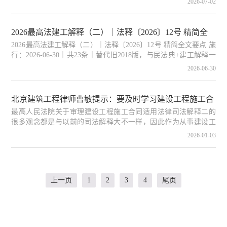
2026-07-02
程施工合同纠纷案件适用法律问题的解释（二）》（法释
〔2026〕12号），并于2026年6月30日起施行。 这一重磅司法解释
的出台，在建筑行业和法律实务界引发了广泛热议。 然而，不少
2026最高法建工解释（二）｜法释〔2026〕12号 精简全
律师同行和建筑企业法务人员在引用司法解释时，常常被“建工司
2026最高法建工解释（二）｜法释〔2026〕12号 精简全文要点 施
文要点
法解释”“建工司法解释一”“建工司法解释二”等称谓搞混。最高人
行：2026-06-30｜共23条｜替代旧2018版，与民法典+建工解释一
民法院前后四次发布建工领
配套适用 一、合同效力（招投标+无证+挂靠转包） 1. 必须招标工
2026-06-30
程：签约时需招标、起诉时不再需招标，不单独以未招标认定无
效 2. 标前实质性谈判无效：中标前私下谈价款、工期、范围，补
办招投标也中标合同无效；阴阳合同、变相让利配套、捐赠压低
北京建筑工程律师曹敏提示：要及时学习建设工程施工合
造价，均按背离中标合同无效 3. 无证规划：无建设工程规划许可
最高人民法院关于审理建设工程施工合同适用法律司法解释二的
同司法解释二
证合同无效；起诉前补齐有效；发包人能办不办
很多观念都是与以前的司法解释大不一样，因此作为从事建设工
程领域的专业律师，必须要及时学习，为广大当事人提供专业、
2026-01-03
准确的法律支持。
上一页
1
2
3
4
尾页