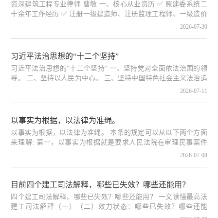
资深建筑工程专业律师 曹敏 一、核心从业资历 ✅ 原建委系统二
十余年工作经历 ✅ 注册一级建造师、注册监理工程师、一级造价
工程师三证齐全 行政监管经验 + 工程技术功底 + 法律诉讼能力
2026-07-30
三位一体复合型律师 二、办案态度与执业操守 全身心投入案件，
把委托人每一件案子都当作自己的案子全力办理； 为人正直，诚
实守信，恪守受人之托，忠人之事，绝不敷衍懈怠，尽全力维护
习近平法治思想的“十二个坚持”
当事人合法权益。 三、硬核专业法律功底 深耕建筑工程专项法
习近平法治思想的“十二个坚持” 一、坚持党对全面依法治国的领
律，对最高人民法院《建设工程施工合同司法解释（一）》《建
导。 二、坚持以人民为中心。 三、坚持中国特色社会主义法治追
设工程施工合同司
路。 四、坚持依宪治国、依宪执政。 五、坚持在法治轨道上全面
2026-07-11
建设社会主义现代化国家。 六、坚持建设中国特色社会主义法治
体系。 七、坚持依法治国、依法执政、依法行政共同推进，法治
国家、法治政府、法治社会一体建设。 八、坚持全面推进科学立
以事实为根据，以法律为准绳。
法、严格执法、公正司法、全民守法。 九、坚持统筹推进国内法
以事实为根据，以法律为准绳。 本条的规定可以从以下两个方面
治和涉外法治。 十、坚持建设德才兼备的高素质法治工作队伍。
来理解: 第一，以事实为根据就是要求人民法院在审理民事案件
十一、坚持抓住领
时，应当依照法定程序认定案件的事实，切忌主观片面。以事实
2026-07-08
为根据，一是要审查当事人提供的证据；二是对于当事人及其诉
讼代理人因客观原因不能自行收集证据的，人民法院应当主动调
查收集；三是对于作为认定事实的证据，人民法院应当向当事人
目前四个建工司法解释，哪些已失效？哪些还能用？
双方出示，经过当事人双方质证、辩论，由人民法院审查属实，
四个建工司法解释，哪些已失效？哪些还能用？ 一文读懂最高法
才能作为定案的根据。 第二，以法律为准绳就是要求人民法院在
建工司法解释（一）（二）效力状态：哪些已失效？哪些还能
认定事实的基础上，以法律为客观尺度来分清是非，确认
用？ 2026年6月29日，最高人民法院正式公布了《关于审理建设工