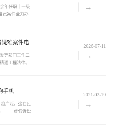
→
二十余年任职｜一级
作自己案件全力办
深度吃透最高法建
底线：为人正直、
工期、施工合同疑
纷疑难案件电
2026-07-11
→
发等部门工作二
精通工程法律。
政府基建、跨省重
盖：施工合同效力
定及鉴定异议、无
询手机
、保证金返还、索
2021-02-19
→
日趋广泛。这在民
显。 虚假诉讼
，损害司法权威
乱象，最高人民
法院采取多种措