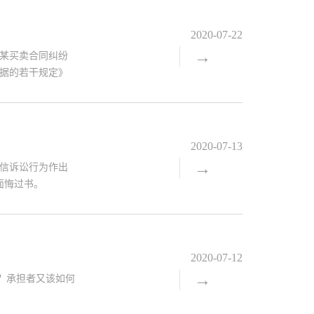
公正司法一起.作
2020-07-22
→
某买卖合同纠纷
据的若干规定》
2020-07-13
→
诚信诉讼行为作出
面悔过书。
2020-07-12
→
担？承担者又该如何