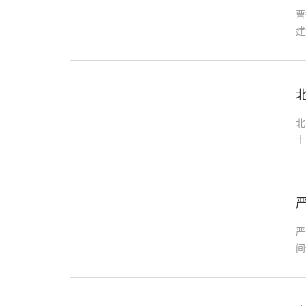
曹
建
理
设
诚
难
话
北
十
是
大
认
签
赔
1
严
间
现
和
法