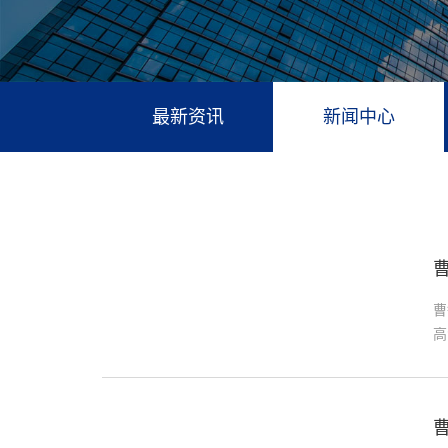
最新资讯
新闻中心
质
曹
高
政
策
定
曹
页