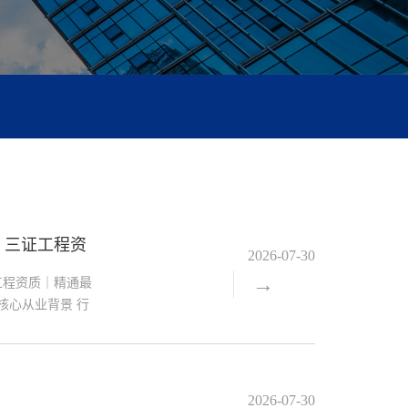
、三证工程资
2026-07-30
→
59。
工程资质｜精通最
绍 核心从业背景 行
、备案全流程政
造价工程师 人才
律师 PPT 第 3
2026-07-30