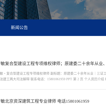
新闻公告
曹敏复合型建设工程专项维权律师；原建委二十余年从业
、精通最高法建工两大司法解释、联系电话：158010619
敏・复合型建设工程专项维权律师 副标题：原建委二十余年从业｜三证
法建工两大司法解释 联系电话：15801061959 PPT 第 2 页 个人资历介
履历：曾在建委主管部门任职二十余年，深谙工程审批、监管、竣工验收
规则 工程资质：三证齐全 —— 注册一级建造师、注册监理工程师、一级
位：行政监管经验 + 工程技术功底 + 法律诉讼能力 三位一体稀缺复合型建工
敏北京资深建筑工程专业律师 电话15801061959
 执业理念与办案操守 办案初心 把