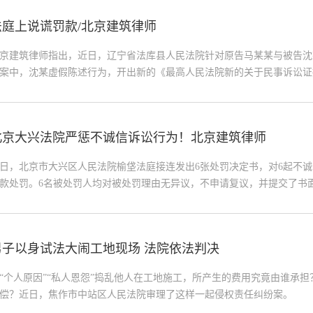
为全面依法治国的长期基础性工作，把全民守法与科学立法、严格执法、
法庭上说谎罚款/北京建筑律师
全面依法治国的新十六字方针。
京建筑律师指出，近日，辽宁省法库县人民法院针对原告马某某与被告沈
案中，沈某虚假陈述行为，开出新的《最高人民法院新的关于民事诉讼证
施后，该院的首例“罚单”。
北京大兴法院严惩不诚信诉讼行为！北京建筑律师
日，北京市大兴区人民法院榆垡法庭接连发出6张处罚决定书，对6起不
款处罚。6名被处罚人均对被处罚理由无异议，不申请复议，并提交了书
男子以身试法大闹工地现场 法院依法判决
“个人原因”“私人恩怨”捣乱他人在工地施工，所产生的费用究竟由谁承
偿？近日，焦作市中站区人民法院审理了这样一起侵权责任纠纷案。