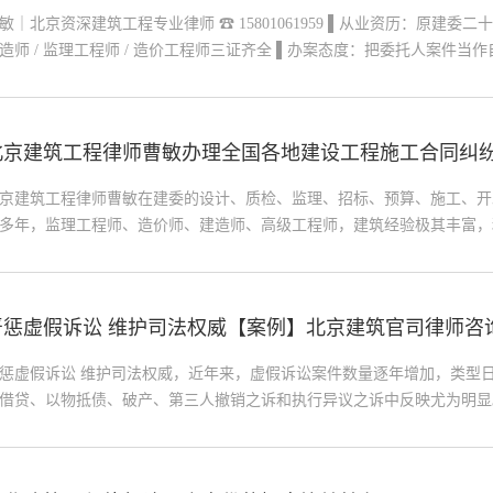
敏｜北京资深建筑工程专业律师 ☎ 15801061959 ▌从业资历：原建委
造师 / 监理工程师 / 造价工程师三证齐全 ▌办案态度：把委托人案件当
，受人之托、忠人之事 ▌专业实力：精通建工全领域法律及诉讼法规，
工程施工合同司法解释一、司法解释二，诉讼实战经验非常丰富 ▌执业
实守信，勤勉尽责、严守案件保密义务 ▌业务范围： 工程欠款、质量、
北京建筑工程律师曹敏办理全国各地建设工程施工合同纠
诉讼 一审 / 二审 / 再审 / 检察抗诉，冤假错案、枉
15801061959
京建筑工程律师曹敏在建委的设计、质检、监理、招标、预算、施工、开
多年，监理工程师、造价师、建造师、高级工程师，建筑经验极其丰富，
即懂工程又懂法律复合型律师，办理上亿工程款、央企国企EPC总承包、
项目及最高人民法院再审案件，系全国建设工程领域权威专家。 业务涵
定、黑白合同争议、PPP项目、审计争议、工程结算、签证索赔、造价鉴
严惩虚假诉讼 维护司法权威【案例】北京建筑官司律师咨
证增项价款认定； 擅长处理工程质量、分包纠纷、劳务欠款、建材货款
与反索赔；深
5801061959
惩虚假诉讼 维护司法权威，近年来，虚假诉讼案件数量逐年增加，类型
借贷、以物抵债、破产、第三人撤销之诉和执行异议之诉中反映尤为明
象不仅严重侵害当事人及案外人的合法权益，而且扰乱了正常的诉讼秩序
司法公信力，破坏了社会诚信，人民群众反映强烈。 为治理虚假诉讼
院出台司法文件和司法解释，构建防范和打击虚假诉讼的长效机制。各地