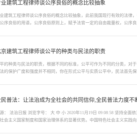
专业建筑工程律师谈公序良俗的概念比较抽象
，保障当事人合法权益，维护司法权威，助力社会诚信体系建设。 摸
状 民间借
业建筑工程律师谈公序良俗的概念比较抽象，此前我国现行有效的法律，
公序良俗的用语，公序良俗原则上，赋予法官一定的自由裁量权，公序良
保社会正义和伦理秩序向调解当事人之间的利益关系，确保市场交易的功
法院不仅从行为本身，而且结合行为的有关情事，综合判断其是否具有反
实践中是否能够对违反公序良诉的行为进行类型化？进行类型化，确实有
北京建筑工程律师谈公平的种类与民法的职责
对违反公序良俗的行为进行准确判断和认定，但必须承认，公序良俗的类
内涵是不断发展的，正如没中
平的种类与民法的职责，根据不同的标准，公平可作为不同的分类，对于
法的保护广度和强度并不相同，你在形式公平与实质公平中，民法首先保
顾实质公平，行事公平，是指人们在追求利益时应享有的公平对待，在民
位平等和行为自由，可成为起点公平规则公平，刑事公平的任务是确保所
同，且符合社会主流正义要求的规则，追求利益，追求利益的结果是否公
全民普法：让法治成为全社会的共同信仰,全民普法力度不
公平近代社会发展的重大进步，体现了对特权的否定，任何人，无论身份
，材质琼达都享有公平的追求利益
治观念日益增强
源： 法治日报 浏览字号： 大 中 小 2020年11月19日 09:08:58 坚持
社会主义国家制度和国家治理体系的显著优势。中国特色社会主义实践向
建设就要跟进一步。在法治建设跟进的每一步中，全民普法工作都在紧紧
以来，以习近平同志为核心的党中央高度重视全民普法工作，强调坚持把