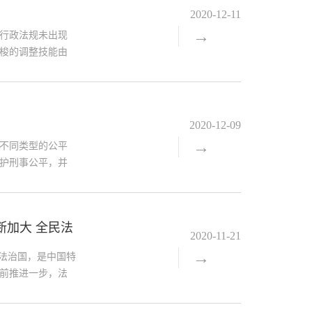
清虚假诉讼的现
2020-12-11
→
行政法规未出现
梭的调整技能由
能性转变，从而
攻蓄量索性，审
助于法官在实践
型十分复杂，且
2020-12-09
→
不同类型的公平
护刑事公平，并
法上主要表现为
有民事主体依据
平则在所不问行
断加大 全民法
高低，财富多
2020-11-21
→
全面依法治国，是中国特
前推进一步，法
跟随。党的十八
全民普法和守法