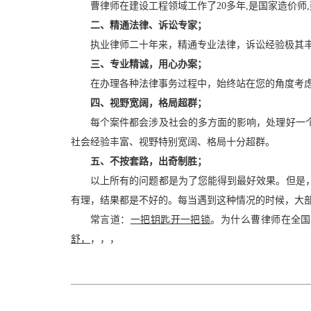
曹律师在建设工程领域工作了20多年,是国家造价
二、精通法律、诉讼专家；
执业律师二十年来，精通专业法律，诉讼经验极其
三、专业精诚，用心办案；
在办理各种法律事务过程中，始终站在您的角度考
四、视野宽阔，格局超群；
每个案件都会涉及社会的多方面的影响，处理好一
社会经验丰富、视野特别宽阔、格局十分超群。
五、不按套路，出奇制胜；
以上所有的问题都是为了您能得到最好效果。但是
有理，结果都是不好的。每当遇到这种情况的时候，大
常言道：
一把钥匙开一把锁
。为什么曹律师在全国
舒，
，，，