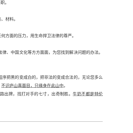
任职。
点、材料。
任何方面的压力，用生命捍卫法律的尊严。
法律、中国文化等方方面面，为您找到解决问题的办法。
程序把黑的变成白的，把非法的变成合法的，无论您多么
：
不识庐山真面目，只缘身在此山中
。
路出牌，找打对手的七寸，出奇制胜。
牛奶不都是特伦