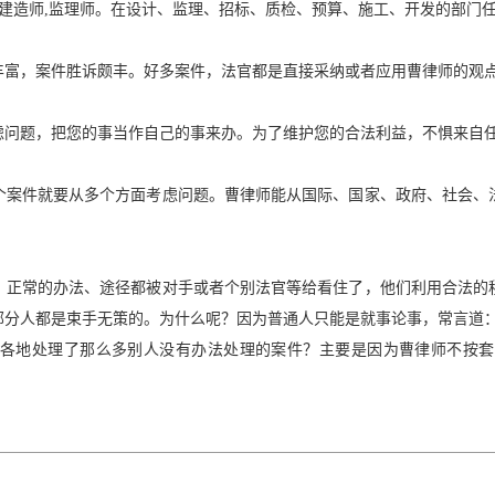
师,建造师,监理师。在设计、监理、招标、质检、预算、施工、开发的部门
丰富，案件胜诉颇丰。好多案件，法官都是直接采纳或者应用曹律师的观
虑问题，把您的事当作自己的事来办。为了维护您的合法利益，不惧来自
个案件就要从多个方面考虑问题。曹律师能从国际、国家、政府、社会、
，正常的办法、途径都被对手或者个别法官等给看住了，他们利用合法的
部分人都是束手无策的。为什么呢？因为普通人只能是就事论事，常言道
各地处理了那么多别人没有办法处理的案件？主要是因为曹律师不按套