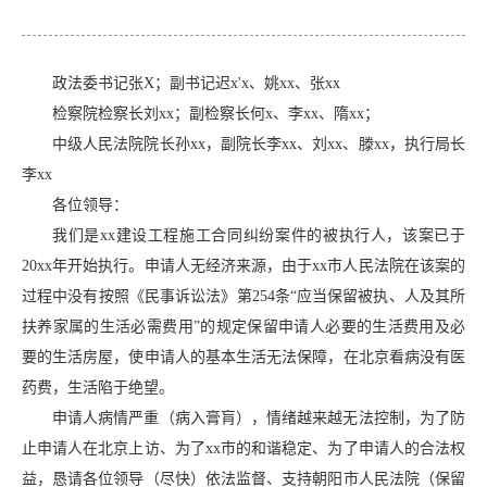
政法委书记张X；副书记迟x'x、姚xx、张xx
检察院检察长刘xx；副检察长何x、李xx、隋xx；
中级人民法院院长孙xx，副院长李xx、刘xx、滕xx，执行局长
李xx
各位领导：
我们是xx建设工程施工合同纠纷案件的被执行人，该案已于
20xx年开始执行。申请人无经济来源，由于xx
市人民法院在该案的
过程中没有按照《民事诉讼法》第254条“应当保留被执、人及其所
扶养家属的生活必需费用”的规定保留申请人必要的生活费用及必
要的生活房屋，使申请人的基本生活无法保障，在北京看病没有医
药费，生活陷于绝望。
申请人病情严重（病入膏肓），情绪越来越无法控制，为了防
止申请人在北京上访、为了xx市的和谐稳定、为了申请人的合法权
益，恳请各位领导（尽快）依法监督、支持朝阳市人民法院（保留